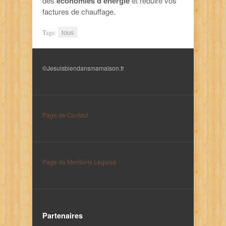
des
économies d’énergie
et réduire vos
factures de chauffage.
Tags:
tous
©Jesuisbiendansmamaison.fr
Page de Contact
Page de Mentions Légales
Partenaires