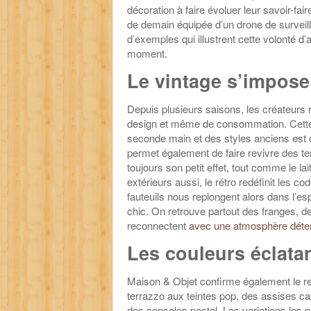
décoration à faire évoluer leur savoir-fai
de demain équipée d’un drone de survei
d’exemples qui illustrent cette volonté d
moment.
Le vintage s’impose
Depuis plusieurs saisons, les créateurs
design et même de consommation. Cette 
seconde main et des styles anciens est off
permet également de faire revivre des t
toujours son petit effet, tout comme le l
extérieurs aussi, le rétro redéfinit les 
fauteuils nous replongent alors dans l’
chic. On retrouve partout des franges, d
reconnectent
avec une atmosphère dét
Les couleurs éclata
Maison & Objet confirme également le ret
terrazzo aux teintes pop, des assises ca
des consoles pastel. Les variations les 