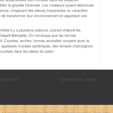
ublier la grisaille hivernale. Les créateurs jouent désormais
uances, imaginant des pièces imposantes au caractère
é de transformer leur environnement en apportant une
itiée il y a plusieurs saisons, suivant d’abord les
’
esprit Memphis
. On remarque que les formes
4. Courbes, arches, formes arrondies rompent avec la
 des appliques murales sphériques, des lampes champignon
ourbés dans les allées du salon.
ge de Contact
Page de Mentions Légales
© Copyright 2026
Je Suis Bien Dans Ma Maison
.
Proudly designed by
Theme Junkie
.