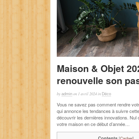
Maison & Objet 202
renouvelle son pas
by
on
1 avril 2024
in
admin
Déco
Vous ne savez pas comment rendre votre
qui annonce les tendances à suivre cette
découvrir les dernières innovations. Nul 
votre maison en ce début d’année…
Contents
[
Cacher
]