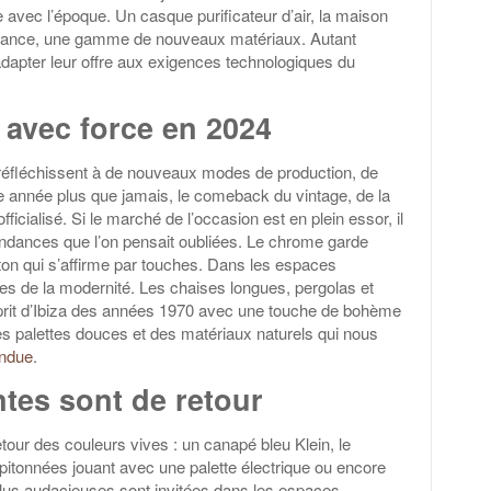
re avec l’époque. Un casque purificateur d’air, la maison
llance, une gamme de nouveaux matériaux. Autant
’adapter leur offre aux exigences technologiques du
 avec force en 2024
 réfléchissent à de nouveaux modes de production, de
année plus que jamais, le comeback du vintage, de la
icialisé. Si le marché de l’occasion est en plein essor, il
endances que l’on pensait oubliées. Le chrome garde
aiton qui s’affirme par touches. Dans les espaces
codes de la modernité. Les chaises longues, pergolas et
esprit d’Ibiza des années 1970 avec une touche de bohème
es palettes douces et des matériaux naturels qui nous
endue
.
ntes sont de retour
our des couleurs vives : un canapé bleu Klein, le
pitonnées jouant avec une palette électrique ou encore
plus audacieuses sont invitées dans les espaces