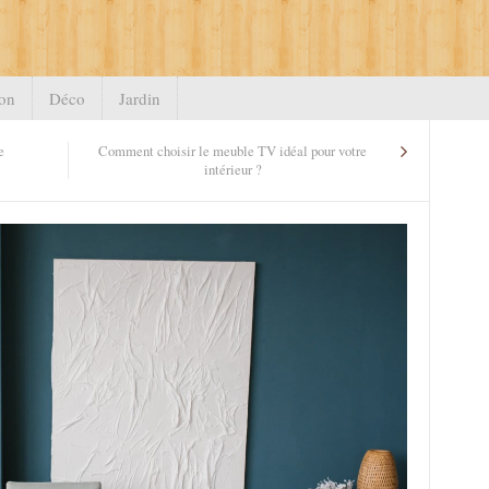
on
Déco
Jardin
e
Comment choisir le meuble TV idéal pour votre
intérieur ?