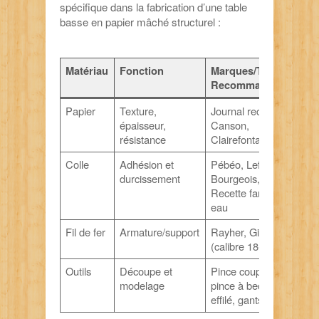
spécifique dans la fabrication d’une table
basse en papier mâché structurel :
Matériau
Fonction
Marques/Types
Recommandés
Papier
Texture,
Journal recyclé,
épaisseur,
Canson,
résistance
Clairefontaine
Colle
Adhésion et
Pébéo, Lefranc
durcissement
Bourgeois,
Recette farine-
eau
Fil de fer
Armature/support
Rayher, Giotto
(calibre 18-20)
Outils
Découpe et
Pince coupante,
modelage
pince à bec
effilé, gants