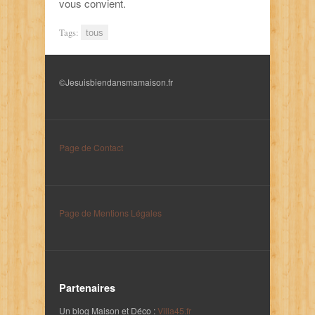
vous convient.
Tags:
tous
©Jesuisbiendansmamaison.fr
Page de Contact
Page de Mentions Légales
Partenaires
Un blog Maison et Déco :
Villa45.fr