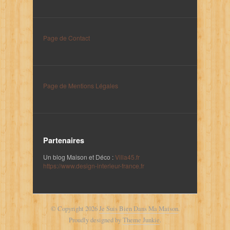
Page de Contact
Page de Mentions Légales
Partenaires
Un blog Maison et Déco :
Villa45.fr
https://www.design-interieur-france.fr
© Copyright 2026
Je Suis Bien Dans Ma Maison
.
Proudly designed by
Theme Junkie
.