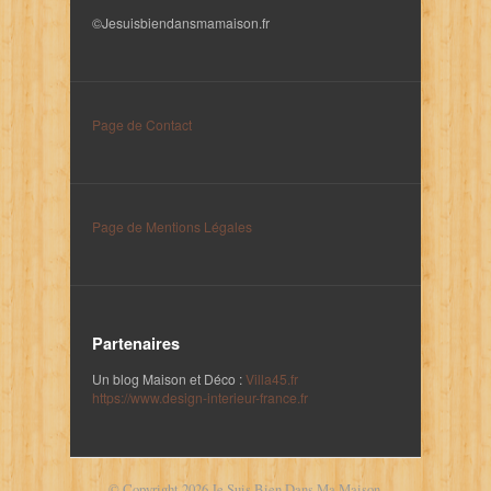
©Jesuisbiendansmamaison.fr
Page de Contact
Page de Mentions Légales
Partenaires
Un blog Maison et Déco :
Villa45.fr
https://www.design-interieur-france.fr
© Copyright 2026
Je Suis Bien Dans Ma Maison
.