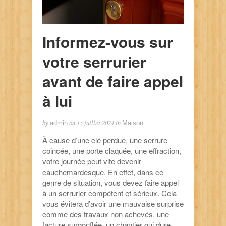
Informez-vous sur
votre serrurier
avant de faire appel
à lui
by
on
15 juillet 2024
in
admin
Maison
À cause d’une clé perdue, une serrure
coincée, une porte claquée, une effraction,
votre journée peut vite devenir
cauchemardesque. En effet, dans ce
genre de situation, vous devez faire appel
à un serrurier compétent et sérieux. Cela
vous évitera d’avoir une mauvaise surprise
comme des travaux non achevés, une
facture surgonflée, un chantier qui dure