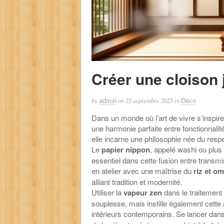
Créer une cloison 
by
on
25 septembre 2025
in
admin
Déco
Dans un monde où l’art de vivre s’inspire 
une harmonie parfaite entre fonctionnalit
elle incarne une philosophie née du resp
Le
papier nippon
, appelé washi ou plus
essentiel dans cette fusion entre transmi
en atelier avec une maîtrise du
riz et o
alliant tradition et modernité.
Utiliser la
vapeur zen
dans le traitement
souplesse, mais instille également cette
intérieurs contemporains. Se lancer dan