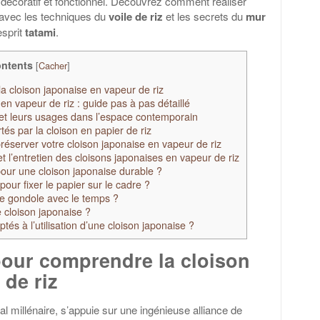
s décoratif et fonctionnel. Découvrez comment réaliser
t avec les techniques du
voile de riz
et les secrets du
mur
esprit
tatami
.
ntents
[
Cacher
]
 cloison japonaise en vapeur de riz
n vapeur de riz : guide pas à pas détaillé
 et leurs usages dans l’espace contemporain
tés par la cloison en papier de riz
réserver votre cloison japonaise en vapeur de riz
t l’entretien des cloisons japonaises en vapeur de riz
our une cloison japonaise durable ?
our fixer le papier sur le cadre ?
e gondole avec le temps ?
cloison japonaise ?
és à l’utilisation d’une cloison japonaise ?
our comprendre la cloison
 de riz
al millénaire, s’appuie sur une ingénieuse alliance de