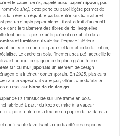
ture et le papier de riz, appelé aussi papier
nippon
, pour
ent nommée
shoji
, cette porte ou paroi légère permet de
la lumière, un équilibre parfait entre fonctionnalité et
st pas un simple papier blanc ; il est le fruit d’un subtil
 clé dans le traitement des fibres de riz, lesquelles
tte technique repose sur la perception subtile de la
ombre et lumière
qui valorise l’espace intérieur.
ant tout sur le choix du papier et la méthode de finition,
écialisé. Le cadre en bois, finement sculpté, accueille le
issant permet de gagner de la place grâce à une
èreté fait du
mur japonais
un élément de design
ménagement intérieur contemporain. En 2025, plusieurs
e riz à la vapeur ont vu le jour, offrant une durabilité
nes du meilleur
blanc de riz design
.
pier de riz translucide sur une trame en bois.
nel fabriqué à partir du kozo et traité à la vapeur.
ilisé pour renforcer la texture du papier de riz dans la
 et coulissante favorisant la modularité des espaces.