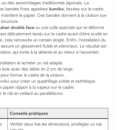
ois ou des assemblages traditionnels japonais. La
 des bandes fines appelées
kumiko
, tissées sur le cadre
 maintient le papier. Ces bandes donnent à la cloison son
 structure.
uban double face
ou une colle spéciale qui ne déforme
r est délicatement tendu sur le cadre avant d’être scellé en
s, cela nécessite un certain doigté. Enfin, l’installation du
 assure un glissement fluide et silencieux. Le résultat est
ative, qui invite à la détente et au retour à l’essentiel.
tallation et acheter un rail adapté.
 bois avec des lattes en 2 cm de large.
 pour former le cadre de la cloison.
iko pour créer un quadrillage solide et esthétique.
e papier nippon à la vapeur sur le cadre.
r le rail en veillant au parallélisme.
Conseils pratiques
e
Vérifier deux fois les dimensions, privilégier un rail
robuste