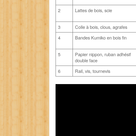
2
Lattes de bois, scie
3
Colle à bois, clous, agrafes
4
Bandes Kumiko en bois fin
5
Papier nippon, ruban adhésif
double face
6
Rail, vis, tournevis