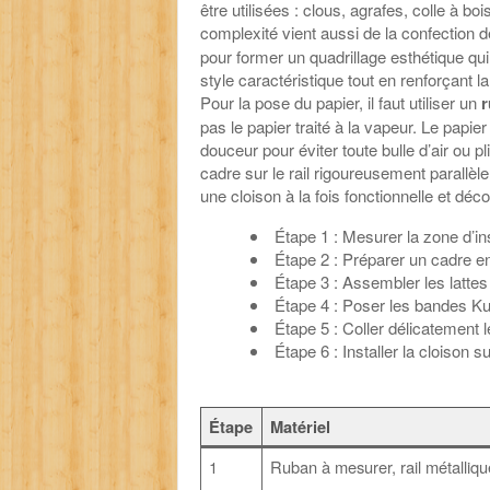
être utilisées : clous, agrafes, colle à b
complexité vient aussi de la confection
pour former un quadrillage esthétique qui
style caractéristique tout en renforçant la
Pour la pose du papier, il faut utiliser un
r
pas le papier traité à la vapeur. Le papie
douceur pour éviter toute bulle d’air ou pli
cadre sur le rail rigoureusement parallèle
une cloison à la fois fonctionnelle et décor
Étape 1 : Mesurer la zone d’ins
Étape 2 : Préparer un cadre en
Étape 3 : Assembler les lattes
Étape 4 : Poser les bandes Kum
Étape 5 : Coller délicatement l
Étape 6 : Installer la cloison su
Étape
Matériel
1
Ruban à mesurer, rail métalliqu