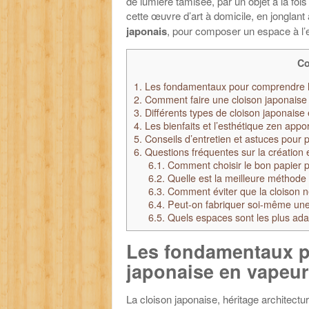
de lumière tamisée, par un objet à la foi
cette œuvre d’art à domicile, en jonglan
japonais
, pour composer un espace à l’
Co
1.
Les fondamentaux pour comprendre la
2.
Comment faire une cloison japonaise e
3.
Différents types de cloison japonaise
4.
Les bienfaits et l’esthétique zen appor
5.
Conseils d’entretien et astuces pour p
6.
Questions fréquentes sur la création e
6.1.
Comment choisir le bon papier p
6.2.
Quelle est la meilleure méthode p
6.3.
Comment éviter que la cloison n
6.4.
Peut-on fabriquer soi-même une 
6.5.
Quels espaces sont les plus adapt
Les fondamentaux p
japonaise en vapeur
La cloison japonaise, héritage architectur