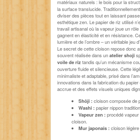
matériaux naturels : le bois pour la struc
la surface translucide. Traditionnellem
diviser des pièces tout en laissant passer 
esthétique zen. Le papier de riz utilisé n’e
travail artisanal où la vapeur joue un rôle
gagnent en élasticité et en résistance. Ce
lumière et de l’ombre – un véritable jeu d’
Le secret de cette cloison repose donc av
souvent réalisée dans un
atelier shoji
sp
voile de riz
tandis qu’un mécanisme coul
ouverture fluide et silencieuse. Cette lég
minimaliste et adaptable, prisé dans l’a
innovations dans la fabrication du papier d
accrue et des effets visuels uniques dig
Shōji :
cloison composée de pa
Washi :
papier nippon tradition
Vapeur zen :
procédé vapeur ut
cloison.
Mur japonais :
cloison légère