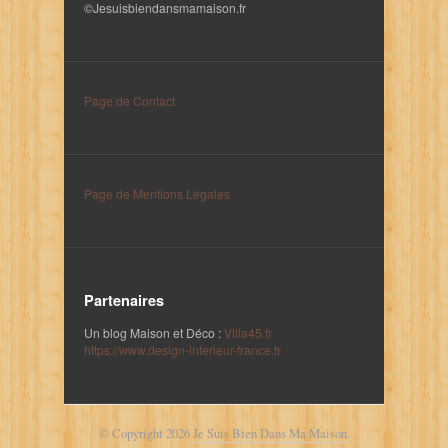
©Jesuisbiendansmamaison.fr
Page de Contact
Page de Mentions Légales
Partenaires
Un blog Maison et Déco :
Villa45.fr
https://www.design-interieur-france.fr
© Copyright 2026
Je Suis Bien Dans Ma Maison
.